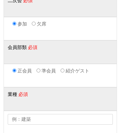
二次会
必須
参加
欠席
会員部類
必須
正会員
準会員
紹介ゲスト
業種
必須