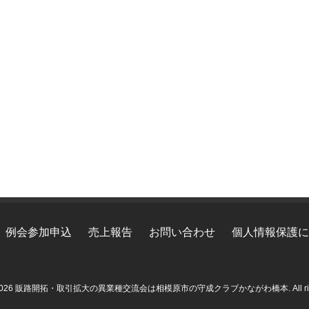
例会参加申込
売上報告
お問い合わせ
個人情報保護に
ht 2026 販路開拓・取引拡大の異業種交流会は相模原市の守成クラブかながわ橋本. All rights