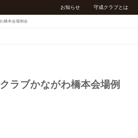
お知らせ
守成クラブとは
がわ橋本会場例会
成クラブかながわ橋本会場例