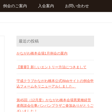
例会のご案内
入会案内
お問い合わせ
最近の投稿
かながわ橋本会場1月例会の案内
【重要】新しいエントリー方法につきまして
守成クラブかながわ橋本公式Webサイトの例会申
込フォームをリニューアルしました。
第45回（12月度）かながわ橋本会場異業種経営
者商談会仕事バンバンプラザご参加ありがとうご
ざいました！