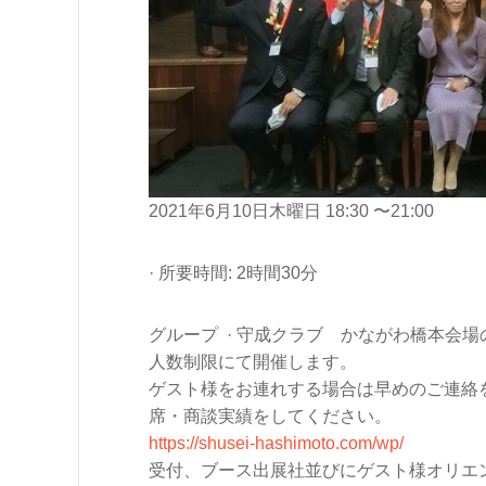
2021年6月10日木曜日 18:30 〜21:00
· 所要時間: 2時間30分
グループ · 守成クラブ かながわ橋本会
人数制限にて開催します。
ゲスト様をお連れする場合は早めのご連絡
席・商談実績をしてください。
https://shusei-hashimoto.com/wp/
受付、ブース出展社並びにゲスト様オリエン