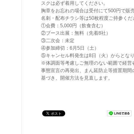
スクは必ず着用してください。
胸章をお忘れの場合は受付にて500円で販
名刺・配布チラシ等は50枚程度ご持参くだ
①会費：5,000円（飲食含む）
②ブース出展：無料（先着8社）
③二次会：未定
④参加締切：6月5日（土）
⑤キャンセル料発生は8日（火）からとな
※体調面等考慮しご無理のない範囲で経営
事態宣言の再発出、まん延防止等措置期間
基づき、開催方法を見直します。